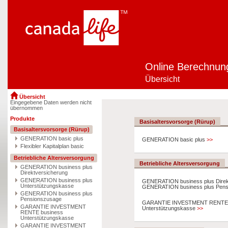
Online Berechnun
Übersicht
Übersicht
Eingegebene Daten werden nicht
übernommen
Produkte
Basisaltersvorsorge (Rürup)
Basisaltersvorsorge (Rürup)
GENERATION basic plus
GENERATION basic plus
>>
Flexibler Kapitalplan basic
Betriebliche Altersversorgung
Betriebliche Altersversorgung
GENERATION business plus
Direktversicherung
GENERATION business plus
GENERATION business plus Direk
Unterstützungskasse
GENERATION business plus Pen
GENERATION business plus
Pensionszusage
GARANTIE INVESTMENT RENTE 
GARANTIE INVESTMENT
Unterstützungskasse
>>
RENTE business
Unterstützungskasse
GARANTIE INVESTMENT