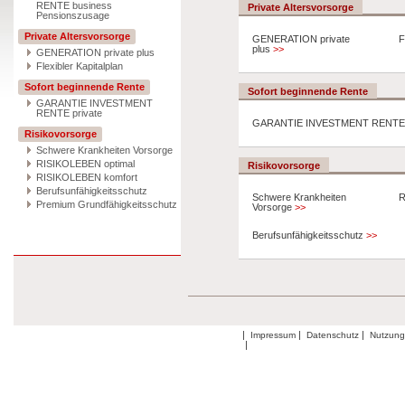
RENTE business
Private Altersvorsorge
Pensionszusage
Private Altersvorsorge
GENERATION private
F
plus
>>
GENERATION private plus
Flexibler Kapitalplan
Sofort beginnende Rente
Sofort beginnende Rente
GARANTIE INVESTMENT
RENTE private
GARANTIE INVESTMENT RENTE 
Risikovorsorge
Schwere Krankheiten Vorsorge
RISIKOLEBEN optimal
Risikovorsorge
RISIKOLEBEN komfort
Berufsunfähigkeitsschutz
Schwere Krankheiten
R
Premium Grundfähigkeitsschutz
Vorsorge
>>
Berufsunfähigkeitsschutz
>>
|
|
|
Impressum
Datenschutz
Nutzun
|